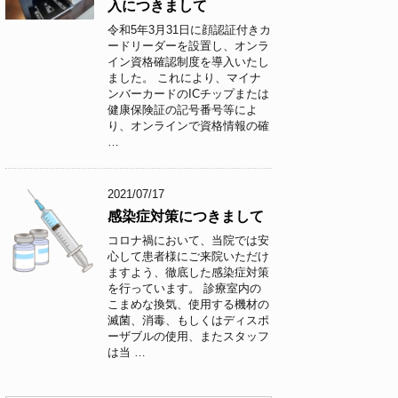
入につきまして
令和5年3月31日に顔認証付きカ
ードリーダーを設置し、オンラ
イン資格確認制度を導入いたし
ました。 これにより、マイナ
ンバーカードのICチップまたは
健康保険証の記号番号等によ
り、オンラインで資格情報の確
…
2021/07/17
感染症対策につきまして
コロナ禍において、当院では安
心して患者様にご来院いただけ
ますよう、徹底した感染症対策
を行っています。 診療室内の
こまめな換気、使用する機材の
滅菌、消毒、もしくはディスポ
ーザブルの使用、またスタッフ
は当 …