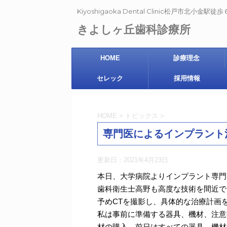
Kiyoshigaoka Dental Clinic松戸市北小金駅
きよしヶ丘歯科診療所
HOME
診療理念
セレック
採用情報
HOME
>
トピックス
>
専門医によるインプラント
更新日：
2021年4月23日
本日、大学病院よりインプラント専門
歯科衛生士高野も高度な技術を間近で
予めCTを撮影し、具体的な治療計画
私は事前に準備する器具、機材、注意
材の購入、前日はすべての器具、機材